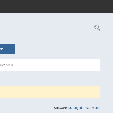
Rec
en
swählen
(Wird in
Software:
Sitzungsdienst
Session