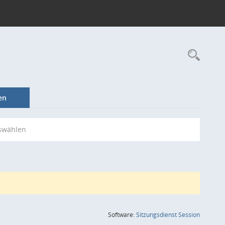
Rec
en
swählen
(Wird in
Software:
Sitzungsdienst
Session