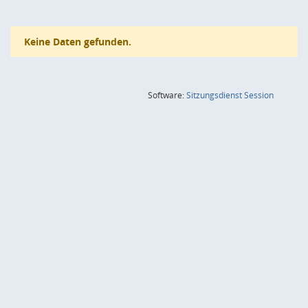
Keine Daten gefunden.
(Wird in
Software:
Sitzungsdienst
Session