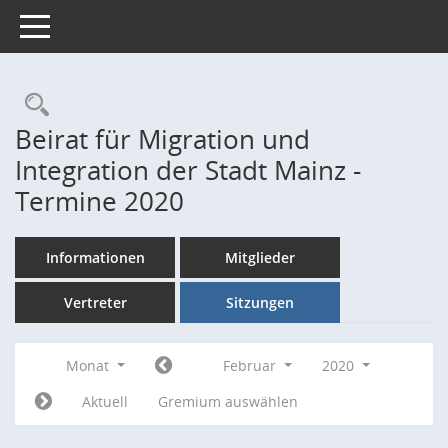
Toggle navigation
Rechercheauswahl
Beirat für Migration und
Integration der Stadt Mainz -
Termine 2020
Informationen
Mitglieder
Vertreter
Sitzungen
Monat
Februar
2020
Aktuell
Gremium auswählen