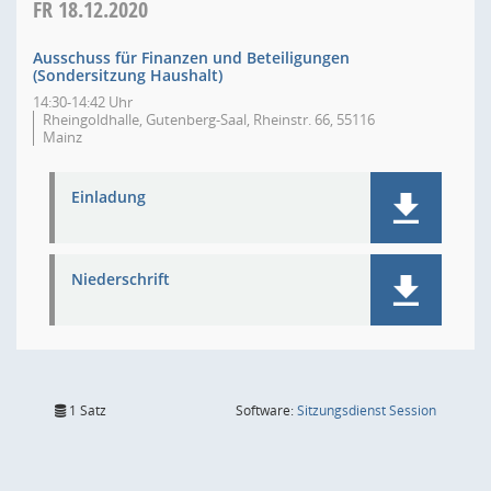
FR
18.12.2020
Ausschuss für Finanzen und Beteiligungen
(Sondersitzung Haushalt)
14:30-14:42 Uhr
Rheingoldhalle, Gutenberg-Saal, Rheinstr. 66, 55116
Mainz
Einladung
Niederschrift
(Wird in
1 Satz
Software:
Sitzungsdienst
Session