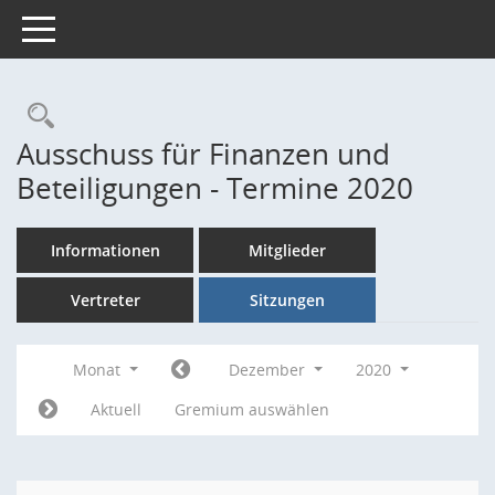
Toggle navigation
Rechercheauswahl
Ausschuss für Finanzen und
Beteiligungen - Termine 2020
Informationen
Mitglieder
Vertreter
Sitzungen
Monat
Dezember
2020
Aktuell
Gremium auswählen