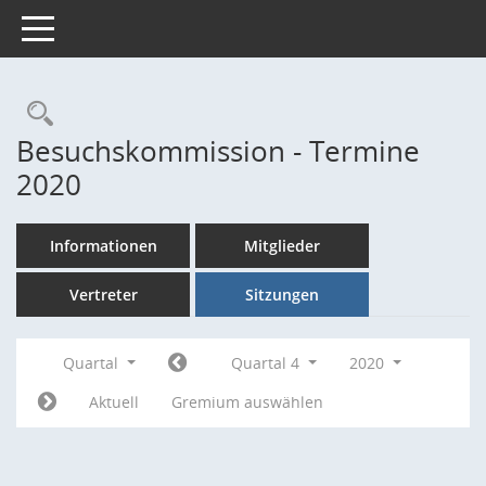
Toggle navigation
Rechercheauswahl
Besuchskommission - Termine
2020
Informationen
Mitglieder
Vertreter
Sitzungen
Quartal
Quartal 4
2020
Aktuell
Gremium auswählen