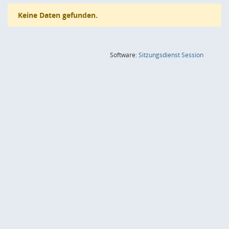
Keine Daten gefunden.
(Wird in
Software:
Sitzungsdienst
Session