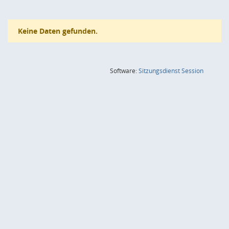
Keine Daten gefunden.
(Wird in
Software:
Sitzungsdienst
Session