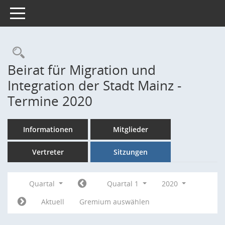
Toggle navigation
Rechercheauswahl
Beirat für Migration und
Integration der Stadt Mainz -
Termine 2020
Informationen
Mitglieder
Vertreter
Sitzungen
Quartal
Quartal 1
2020
Aktuell
Gremium auswählen