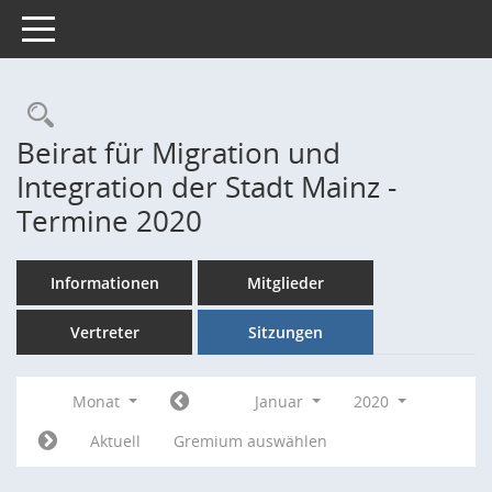
Toggle navigation
Rechercheauswahl
Beirat für Migration und
Integration der Stadt Mainz -
Termine 2020
Informationen
Mitglieder
Vertreter
Sitzungen
Monat
Januar
2020
Aktuell
Gremium auswählen