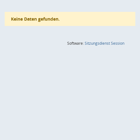
Keine Daten gefunden.
(Wird in
Software:
Sitzungsdienst
Session