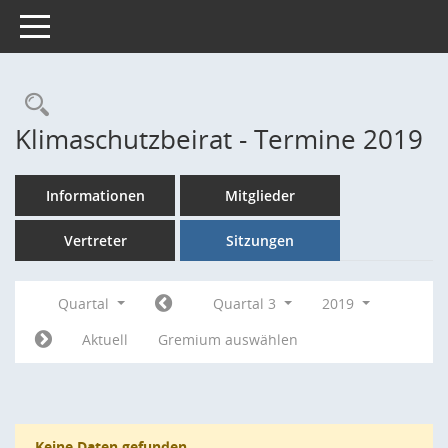
Toggle navigation
Rechercheauswahl
Klimaschutzbeirat - Termine 2019
Informationen
Mitglieder
Vertreter
Sitzungen
Quartal
Quartal 3
2019
Aktuell
Gremium auswählen
Keine Daten gefunden.