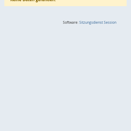
(Wird in
Software:
Sitzungsdienst
Session