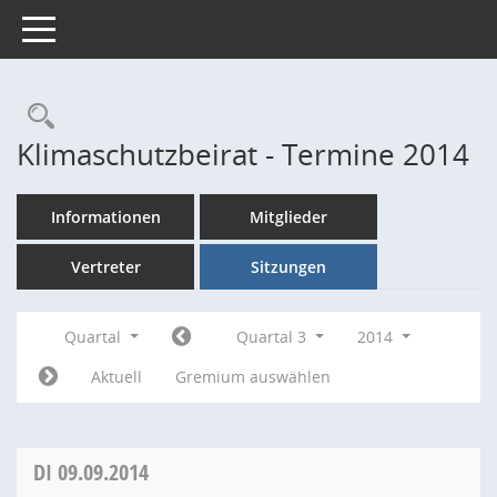
Toggle navigation
Rechercheauswahl
Klimaschutzbeirat - Termine 2014
Informationen
Mitglieder
Vertreter
Sitzungen
Quartal
Quartal 3
2014
Aktuell
Gremium auswählen
DI
09.09.2014