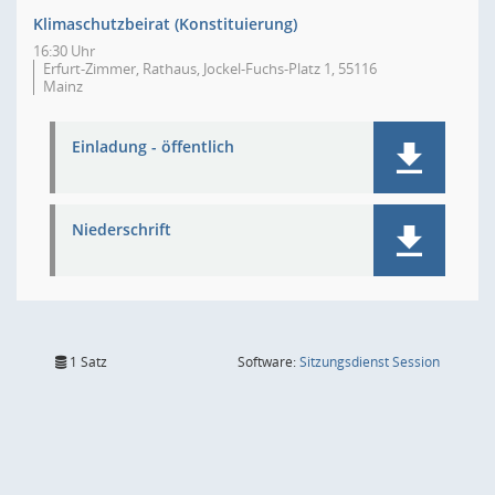
Klimaschutzbeirat (Konstituierung)
16:30 Uhr
Erfurt-Zimmer, Rathaus, Jockel-Fuchs-Platz 1, 55116
Mainz
Einladung - öffentlich
Niederschrift
(Wird in
1 Satz
Software:
Sitzungsdienst
Session