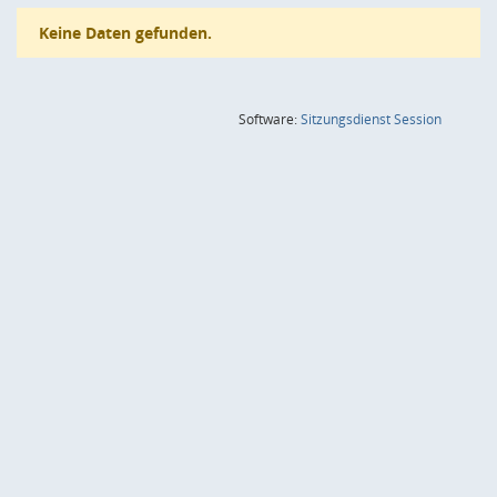
Keine Daten gefunden.
(Wird in
Software:
Sitzungsdienst
Session