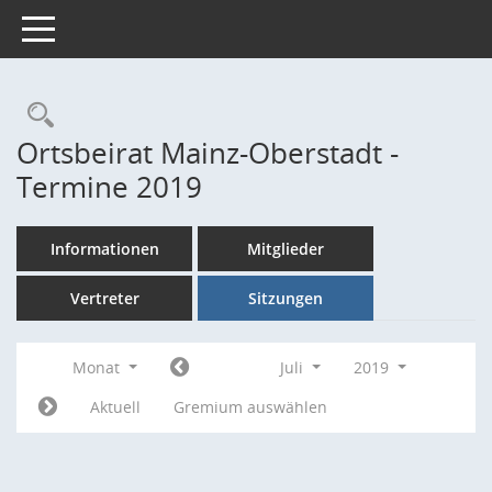
Toggle navigation
Rechercheauswahl
Ortsbeirat Mainz-Oberstadt -
Termine 2019
Informationen
Mitglieder
Vertreter
Sitzungen
Monat
Juli
2019
Aktuell
Gremium auswählen