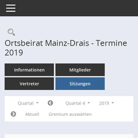
Toggle navigation
Rechercheauswahl
Ortsbeirat Mainz-Drais - Termine
2019
Informationen
Mitglieder
Vertreter
Sitzungen
Quartal
Quartal 4
2019
Aktuell
Gremium auswählen