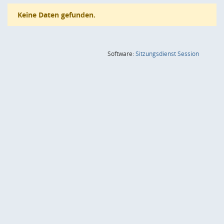
Keine Daten gefunden.
(Wird in
Software:
Sitzungsdienst
Session