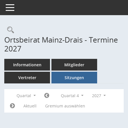
Toggle navigation
Rechercheauswahl
Ortsbeirat Mainz-Drais - Termine
2027
Informationen
Mitglieder
Vertreter
Sitzungen
Quartal
Quartal 4
2027
Aktuell
Gremium auswählen