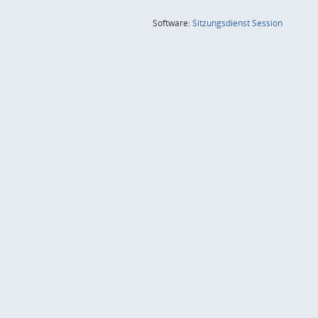
(Wird in
Software:
Sitzungsdienst
Session