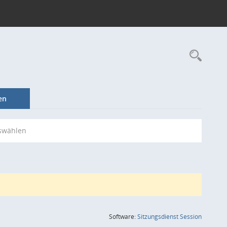
Rec
en
swählen
(Wird in
Software:
Sitzungsdienst
Session