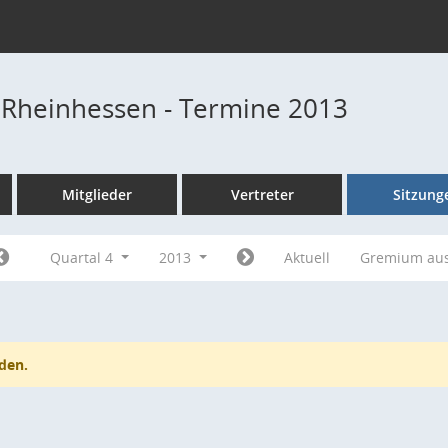
 Rheinhessen - Termine 2013
Mitglieder
Vertreter
Sitzung
Quartal 4
2013
Aktuell
Gremium au
den.