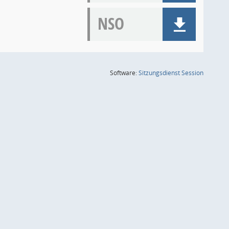
NSO
(Wird in
Software:
Sitzungsdienst
Session