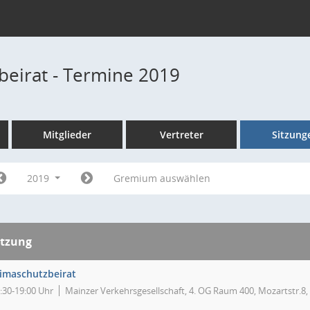
beirat - Termine 2019
Mitglieder
Vertreter
Sitzung
2019
Gremium auswählen
itzung
limaschutzbeirat
:30-19:00 Uhr
Mainzer Verkehrsgesellschaft, 4. OG Raum 400, Mozartstr.8