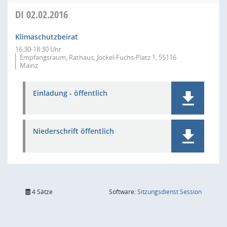
DI
02.02.2016
Klimaschutzbeirat
16:30-18:30 Uhr
Empfangsraum, Rathaus, Jockel-Fuchs-Platz 1, 55116
Mainz
Einladung - öffentlich
Niederschrift öffentlich
(Wird in
4 Sätze
Software:
Sitzungsdienst
Session