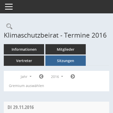
Toggle navigation
Rechercheauswahl
Klimaschutzbeirat - Termine 2016
Informationen
Mitglieder
Vertreter
Sitzungen
Jahr
2016
Gremium auswählen
DI
29.11.2016