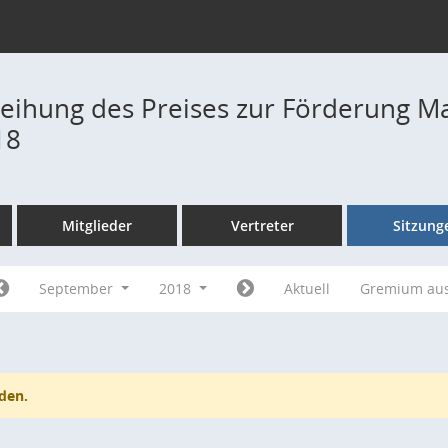
rleihung des Preises zur Förderung Ma
18
Mitglieder
Vertreter
Sitzung
September
2018
Aktuell
Gremium au
den.