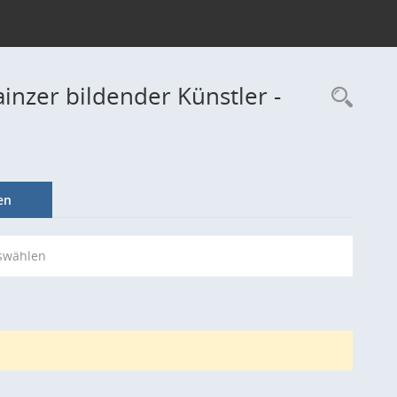
inzer bildender Künstler -
Rec
en
swählen