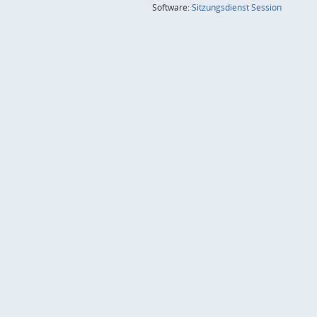
(Wird in
Software:
Sitzungsdienst
Session