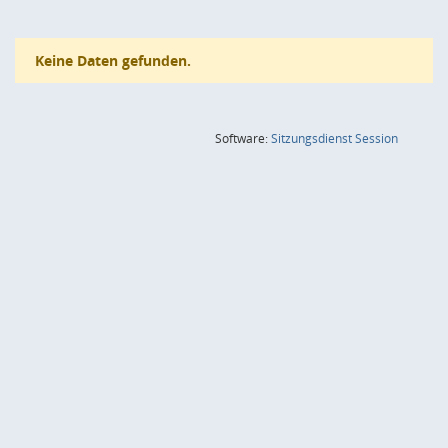
Keine Daten gefunden.
(Wird in
Software:
Sitzungsdienst
Session