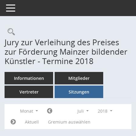
Toggle navigation
Rechercheauswahl
Jury zur Verleihung des Preises
zur Förderung Mainzer bildender
Künstler - Termine 2018
Informationen
Mitglieder
Vertreter
Sitzungen
Monat
Juli
2018
Aktuell
Gremium auswählen