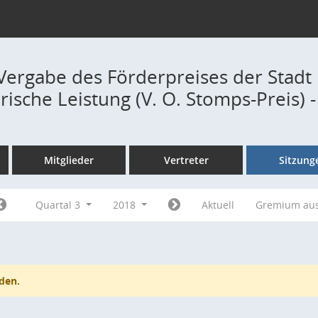
 Vergabe des Förderpreises der Stadt
rische Leistung (V. O. Stomps-Preis)
Mitglieder
Vertreter
Sitzung
Quartal 3
2018
Aktuell
Gremium au
den.