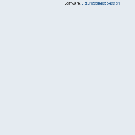
(Wird in
Software:
Sitzungsdienst
Session