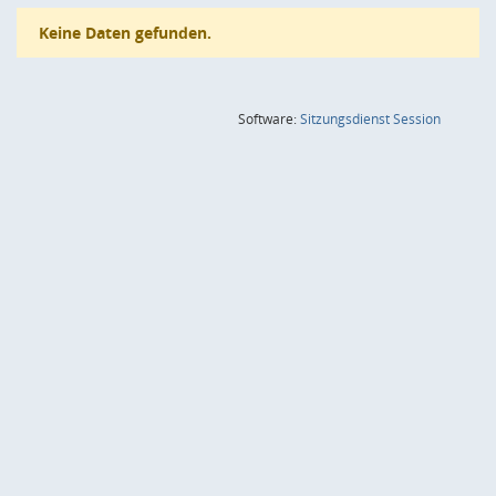
Keine Daten gefunden.
(Wird in
Software:
Sitzungsdienst
Session