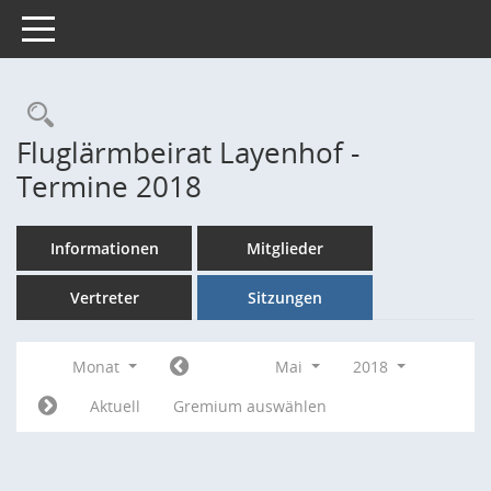
Toggle navigation
Rechercheauswahl
Fluglärmbeirat Layenhof -
Termine 2018
Informationen
Mitglieder
Vertreter
Sitzungen
Monat
Mai
2018
Aktuell
Gremium auswählen