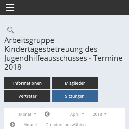
Toggle navigation
Rechercheauswahl
Arbeitsgruppe
Kindertagesbetreuung des
Jugendhilfeausschusses - Termine
2018
Informationen
Mitglieder
Vertreter
Sitzungen
Monat
April
2018
Aktuell
Gremium auswählen