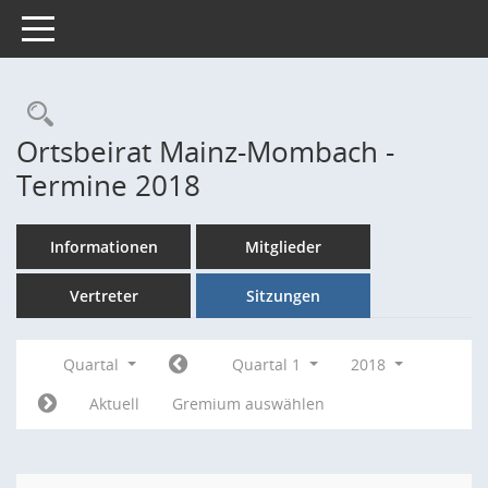
Toggle navigation
Rechercheauswahl
Ortsbeirat Mainz-Mombach -
Termine 2018
Informationen
Mitglieder
Vertreter
Sitzungen
Quartal
Quartal 1
2018
Aktuell
Gremium auswählen