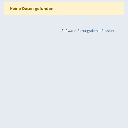
Keine Daten gefunden.
(Wird in
Software:
Sitzungsdienst
Session