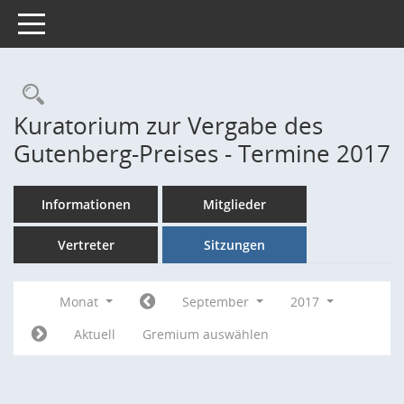
Toggle navigation
Rechercheauswahl
Kuratorium zur Vergabe des
Gutenberg-Preises - Termine 2017
Informationen
Mitglieder
Vertreter
Sitzungen
Monat
September
2017
Aktuell
Gremium auswählen