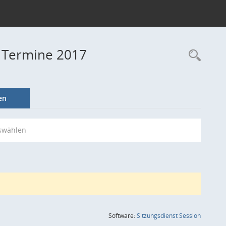
- Termine 2017
Rec
en
swählen
(Wird in
Software:
Sitzungsdienst
Session