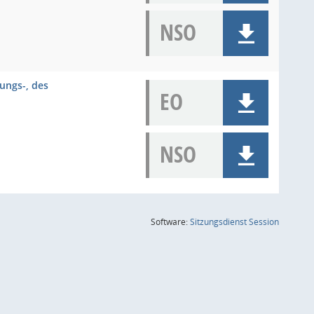
NSO
ungs-, des
EO
NSO
(Wird in
Software:
Sitzungsdienst
Session