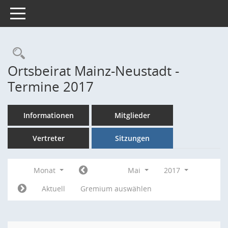
Toggle navigation
Rechercheauswahl
Ortsbeirat Mainz-Neustadt -
Termine 2017
Informationen
Mitglieder
Vertreter
Sitzungen
Monat
Mai
2017
Aktuell
Gremium auswählen