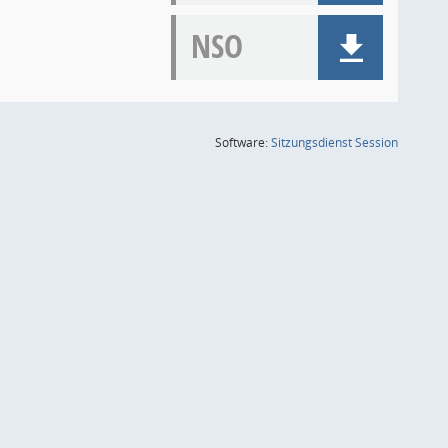
NSO
(Wird in
Software:
Sitzungsdienst
Session