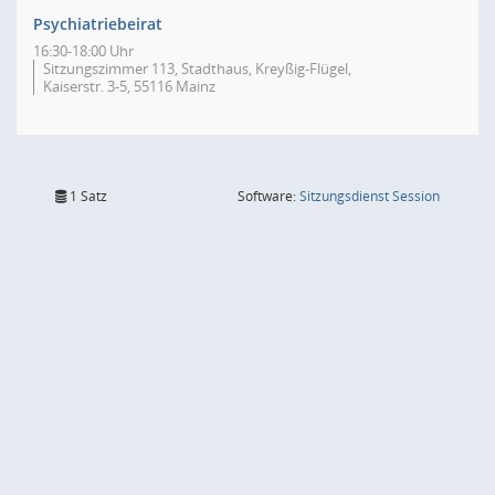
Psychiatriebeirat
16:30-18:00 Uhr
Sitzungszimmer 113, Stadthaus, Kreyßig-Flügel,
Kaiserstr. 3-5, 55116 Mainz
(Wird in
1 Satz
Software:
Sitzungsdienst
Session