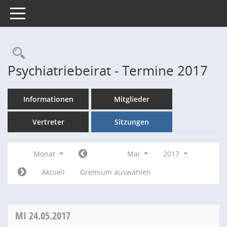
Toggle navigation
Rechercheauswahl
Psychiatriebeirat - Termine 2017
Informationen
Mitglieder
Vertreter
Sitzungen
Monat
Mai
2017
Aktuell
Gremium auswählen
MI
24.05.2017