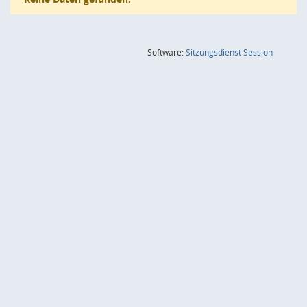
(Wird in
Software:
Sitzungsdienst
Session