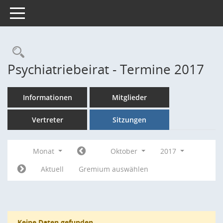
Toggle navigation
Rechercheauswahl
Psychiatriebeirat - Termine 2017
Informationen
Mitglieder
Vertreter
Sitzungen
Monat
Oktober
2017
Aktuell
Gremium auswählen
Keine Daten gefunden.