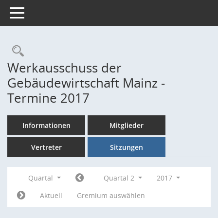
Toggle navigation
Rechercheauswahl
Werkausschuss der
Gebäudewirtschaft Mainz -
Termine 2017
Informationen
Mitglieder
Vertreter
Sitzungen
Quartal
Quartal 2
2017
Aktuell
Gremium auswählen