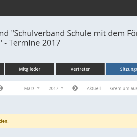
nd "Schulverband Schule mit dem Fö
" - Termine 2017
Mitglieder
Vertreter
Sitzung
März
2017
Aktuell
Gremium au
den.