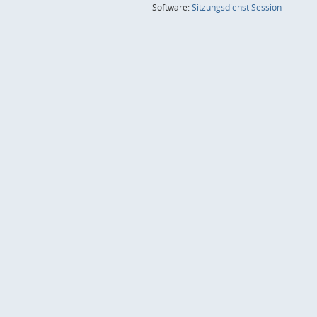
(Wird in
Software:
Sitzungsdienst
Session