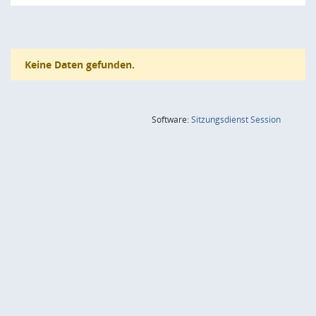
Keine Daten gefunden.
(Wird in
Software:
Sitzungsdienst
Session