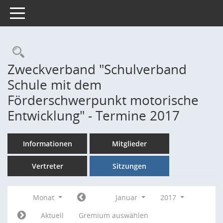
Toggle navigation
Rechercheauswahl
Zweckverband "Schulverband
Schule mit dem
Förderschwerpunkt motorische
Entwicklung" - Termine 2017
Informationen
Mitglieder
Vertreter
Sitzungen
Monat
Januar
2017
Aktuell
Gremium auswählen