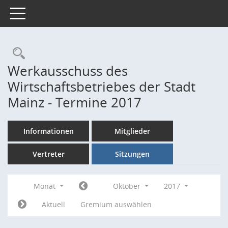
Toggle navigation
Rechercheauswahl
Werkausschuss des
Wirtschaftsbetriebes der Stadt
Mainz - Termine 2017
Informationen
Mitglieder
Vertreter
Sitzungen
Monat
Oktober
2017
Aktuell
Gremium auswählen