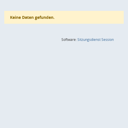
Keine Daten gefunden.
(Wird in
Software:
Sitzungsdienst
Session