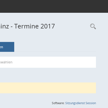
ainz - Termine 2017
Rec
en
swählen
(Wird in
Software:
Sitzungsdienst
Session