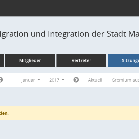
igration und Integration der Stadt M
Mitglieder
Vertreter
Sitzung
Januar
2017
Aktuell
Gremium au
den.