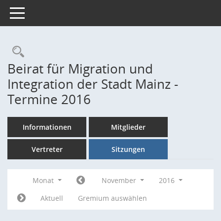
Toggle navigation
Rechercheauswahl
Beirat für Migration und
Integration der Stadt Mainz -
Termine 2016
Informationen
Mitglieder
Vertreter
Sitzungen
Monat
November
2016
Aktuell
Gremium auswählen