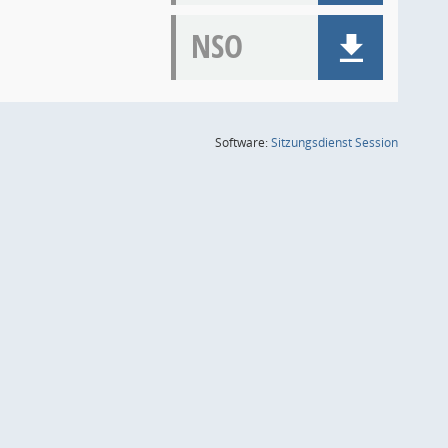
NSO
(Wird in
Software:
Sitzungsdienst
Session