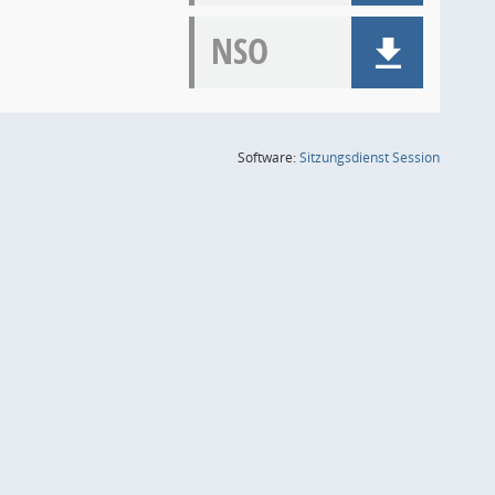
NSO
(Wird in
Software:
Sitzungsdienst
Session