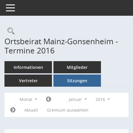
Toggle navigation
Rechercheauswahl
Ortsbeirat Mainz-Gonsenheim -
Termine 2016
Informationen
Mitglieder
Vertreter
Sitzungen
Monat
Januar
2016
Aktuell
Gremium auswählen