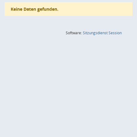
Keine Daten gefunden.
(Wird in
Software:
Sitzungsdienst
Session