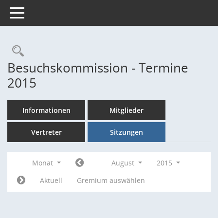
Toggle navigation
Rechercheauswahl
Besuchskommission - Termine
2015
Informationen
Mitglieder
Vertreter
Sitzungen
Monat
August
2015
Aktuell
Gremium auswählen