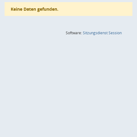
Keine Daten gefunden.
(Wird in
Software:
Sitzungsdienst
Session