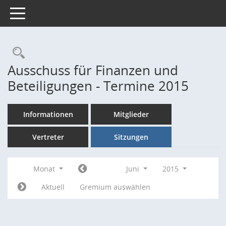
Toggle navigation
Rechercheauswahl
Ausschuss für Finanzen und
Beteiligungen - Termine 2015
Informationen
Mitglieder
Vertreter
Sitzungen
Monat
Juni
2015
Aktuell
Gremium auswählen