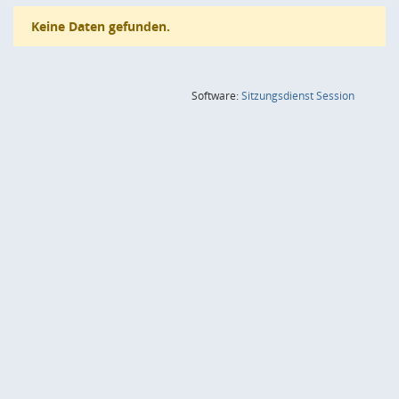
Keine Daten gefunden.
(Wird in
Software:
Sitzungsdienst
Session