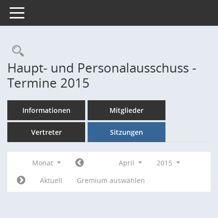
Toggle navigation
Rechercheauswahl
Haupt- und Personalausschuss -
Termine 2015
Informationen
Mitglieder
Vertreter
Sitzungen
Monat
April
2015
Aktuell
Gremium auswählen