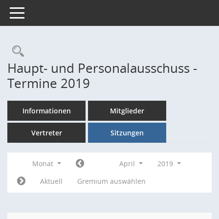
Toggle navigation
Rechercheauswahl
Haupt- und Personalausschuss -
Termine 2019
Informationen
Mitglieder
Vertreter
Sitzungen
Monat
April
2019
Aktuell
Gremium auswählen