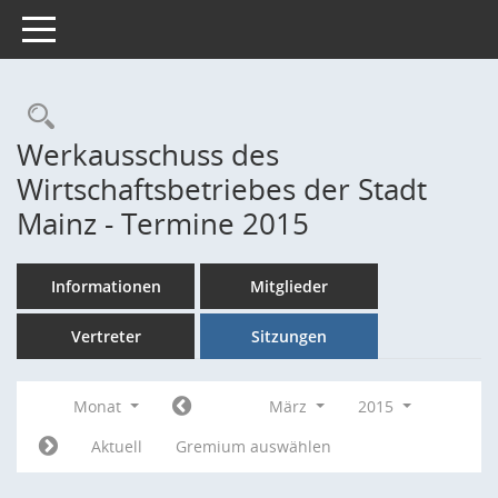
Toggle navigation
Rechercheauswahl
Werkausschuss des
Wirtschaftsbetriebes der Stadt
Mainz - Termine 2015
Informationen
Mitglieder
Vertreter
Sitzungen
Monat
März
2015
Aktuell
Gremium auswählen