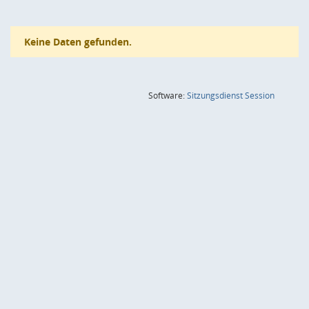
Keine Daten gefunden.
(Wird in
Software:
Sitzungsdienst
Session