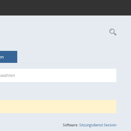
Rec
en
swählen
(Wird in
Software:
Sitzungsdienst
Session