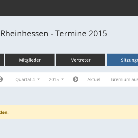
 Rheinhessen - Termine 2015
Mitglieder
Vertreter
Sitzung
Quartal 4
2015
Aktuell
Gremium au
den.