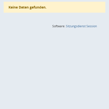
Keine Daten gefunden.
(Wird in
Software:
Sitzungsdienst
Session