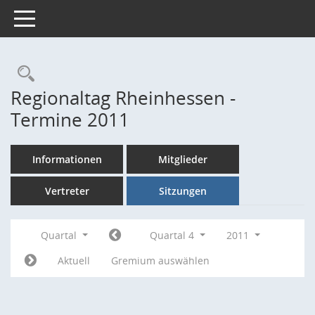
Toggle navigation
Rechercheauswahl
Regionaltag Rheinhessen -
Termine 2011
Informationen
Mitglieder
Vertreter
Sitzungen
Quartal
Quartal 4
2011
Aktuell
Gremium auswählen