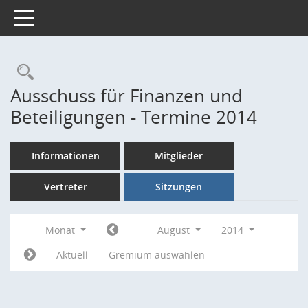
Toggle navigation
Rechercheauswahl
Ausschuss für Finanzen und
Beteiligungen - Termine 2014
Informationen
Mitglieder
Vertreter
Sitzungen
Monat
August
2014
Aktuell
Gremium auswählen