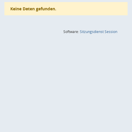
Keine Daten gefunden.
(Wird in
Software:
Sitzungsdienst
Session