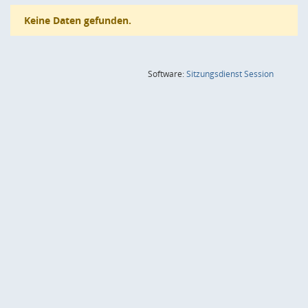
Keine Daten gefunden.
(Wird in
Software:
Sitzungsdienst
Session