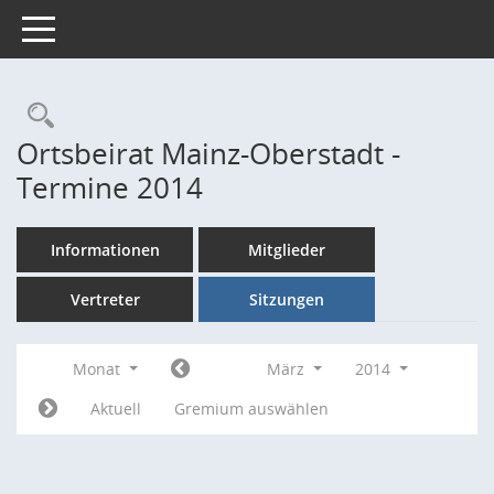
Toggle navigation
Rechercheauswahl
Ortsbeirat Mainz-Oberstadt -
Termine 2014
Informationen
Mitglieder
Vertreter
Sitzungen
Monat
März
2014
Aktuell
Gremium auswählen