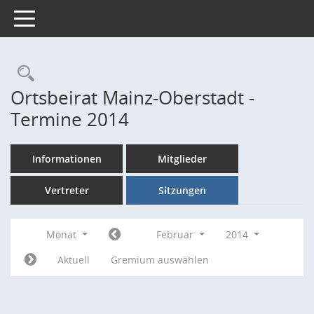
Toggle navigation
Rechercheauswahl
Ortsbeirat Mainz-Oberstadt -
Termine 2014
Informationen
Mitglieder
Vertreter
Sitzungen
Monat
Februar
2014
Aktuell
Gremium auswählen