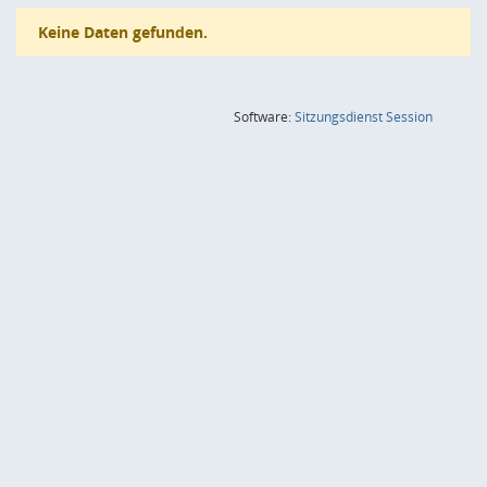
Keine Daten gefunden.
(Wird in
Software:
Sitzungsdienst
Session