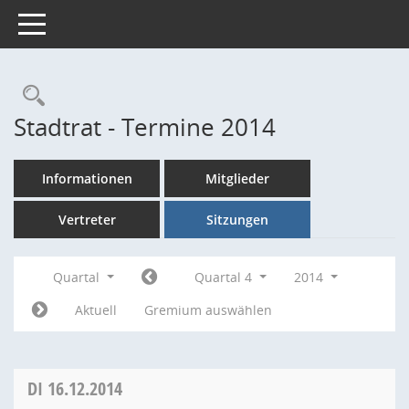
Toggle navigation
Rechercheauswahl
Stadtrat - Termine 2014
Informationen
Mitglieder
Vertreter
Sitzungen
Quartal
Quartal 4
2014
Aktuell
Gremium auswählen
DI
16.12.2014